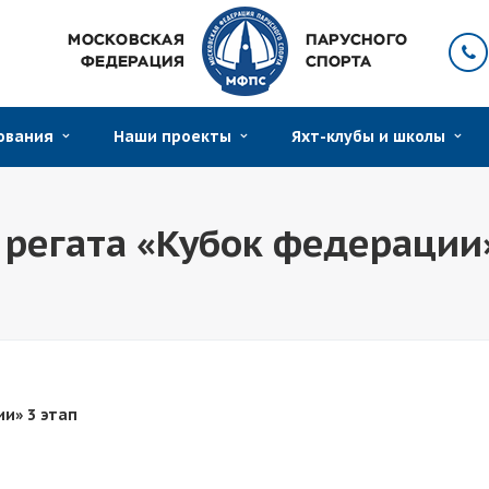
нования
Наши проекты
Яхт-клубы и школы
регата «Кубок федерации»
и» 3 этап