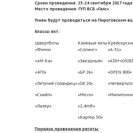
Сроки проведения: 23-24 сентября 2017 года
Место проведения: ГУП ВСБ «Галс»
Гонки будут проводиться на Пироговском во
Классы яхт:
Швертботы
Килевые яхты
Крейсерски
«Финн»
«Солинг»
«А-31»
«эМ-Ка»
«Звездный»
«А30+»OSIR
«470»
«GP 26»
«OPEN 800»
«Летучий голандец»
«SB 20»
«Четвертьт
«Снайп»
«Micro»
«Минитонн
«Лазер»
«2,4mR»
«Картер 30»
Порядок проведения регаты: