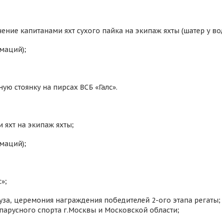
ние капитанами яхт сухого пайка на экипаж яхты (шатер у во
маций);
ую стоянку на пирсах ВСБ «Галс».
 яхт на экипаж яхты;
маций);
»;
а, церемония награждения победителей 2-ого этапа регаты
парусного спорта г.Москвы и Московской области;