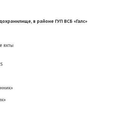
дохранилище, в районе ГУП ВСБ «Галс»
е яхты
IS
онник»
ик»