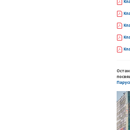
Кл
Кл
Кла
Кл
Кл
Остан
посвя
Парус