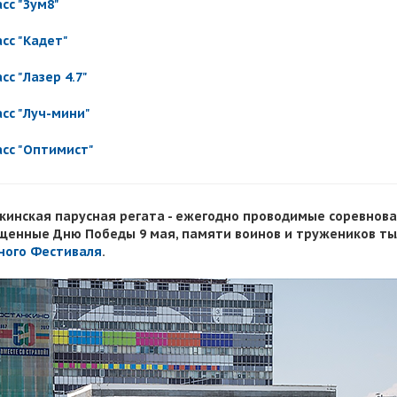
асс "Зум8"
асс "Кадет"
сс "Лазер 4.7"
асс "Луч-мини"
асс "Оптимист"
кинская парусная регата - ежегодно проводимые соревнов
щенные Дню Победы 9 мая, памяти воинов и тружеников тыл
ного Фестиваля
.