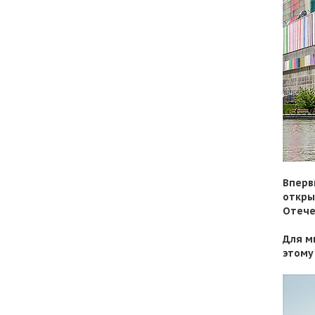
Вперв
откры
Отече
Для м
этому