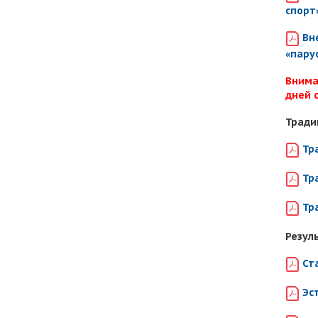
спорт
Вн
«пару
Внима
дней 
Тради
Тр
Тр
Тр
Резул
Ст
Эс