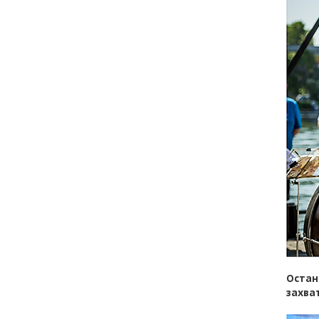
Остан
захва