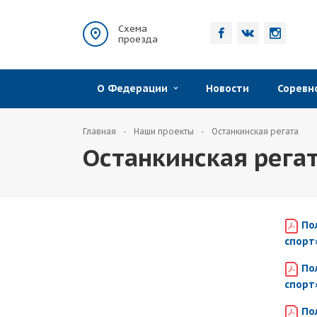
Схема
проезда
О Федерации
Новости
Сорев
Главная
Наши проекты
Останкинская регата
Останкинская рега
По
спорт
По
спорт
По